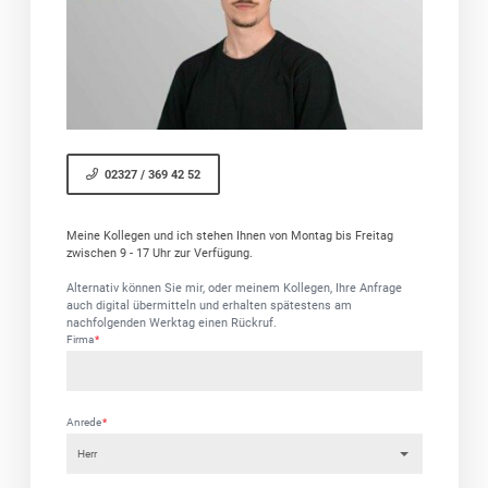
02327 / 369 42 52
Meine Kollegen und ich stehen Ihnen von Montag bis Freitag
zwischen 9 - 17 Uhr zur Verfügung.
Alternativ können Sie mir, oder meinem Kollegen, Ihre Anfrage
auch digital übermitteln und erhalten spätestens am
nachfolgenden Werktag einen Rückruf.
Firma
*
Anrede
*
Herr