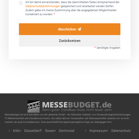
Ich bin damit einverstanden, dass die übermittelten Daten entsprechend der
Datenschutzbestimmungen
gespeichert und verarbeitet werden dürfen.
Zudem gebe ich meine Zustimmung über die angegebenen Möglichkeiten
kontaktiert zu werden.
*
Abschicken
Zurücksetzen
*
benötigte Angaben
Messebudget.de wird betrieben von der planetlan GmbH - ein führender Anbieter von Veranstaltungsdienstleistungen,
IT-/Medientechnik und interaktiven Events. Als selbst aktiver Veranstalter und Messeaussteller arbeiten wir sowohl
marken- als auch kostenbewusst. Eine ausschließliche Agenturperspektive liegt uns dahingegen fern.
Köln
Düsseldorf
Essen
Dortmund
Impressum
Datenschutz